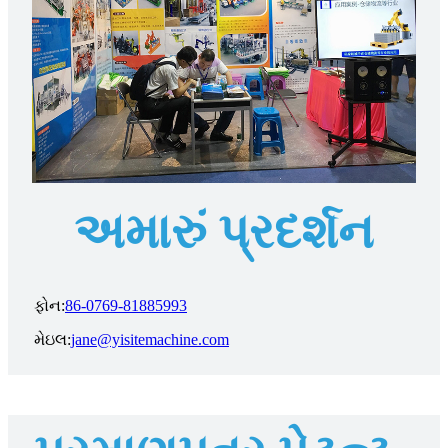
અમારું પ્રદર્શન
ફોન:
86-0769-81885993
મેઇલ:
jane@yisitemachine.com