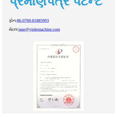
પ્રમાણપત્ર પેટન્ટ
ફોન:
86-0769-81885993
મેઇલ:
jane@yisitemachine.com