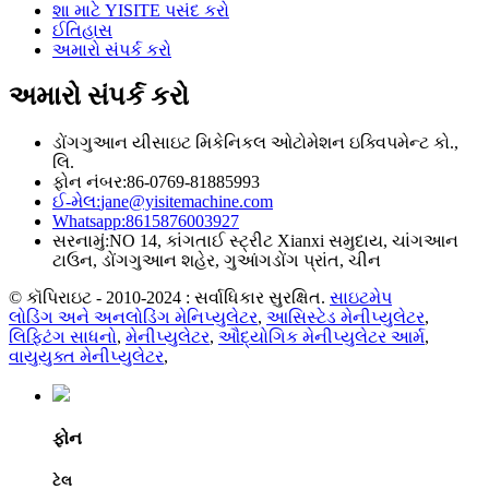
શા માટે YISITE પસંદ કરો
ઈતિહાસ
અમારો સંપર્ક કરો
અમારો સંપર્ક કરો
ડોંગગુઆન યીસાઇટ મિકેનિકલ ઓટોમેશન ઇક્વિપમેન્ટ કો.,
લિ.
ફોન નંબર:
86-0769-81885993
ઈ-મેલ:
jane@yisitemachine.com
Whatsapp:
8615876003927
સરનામું:
NO 14, કાંગતાઈ સ્ટ્રીટ Xianxi સમુદાય, ચાંગઆન
ટાઉન, ડોંગગુઆન શહેર, ગુઆંગડોંગ પ્રાંત, ચીન
© કૉપિરાઇટ - 2010-2024 : સર્વાધિકાર સુરક્ષિત.
સાઇટમેપ
લોડિંગ અને અનલોડિંગ મેનિપ્યુલેટર
,
આસિસ્ટેડ મેનીપ્યુલેટર
,
લિફ્ટિંગ સાધનો
,
મેનીપ્યુલેટર
,
ઔદ્યોગિક મેનીપ્યુલેટર આર્મ
,
વાયુયુક્ત મેનીપ્યુલેટર
,
ફોન
ટેલ