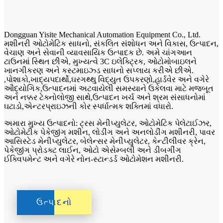
Dongguan Yisite Mechanical Automation Equipment Co., Ltd.
મશીનરી ઓટોમેટિક સાધનો, સંકલિત સંશોધન અને વિકાસ, ઉત્પાદન,
વેચાણ અને સેવાની વ્યાવસાયિક ઉત્પાદક છે. અમે ચાંગઆન
ટાઉનમાં સ્થિત છીએ, મુખ્યત્વે 3C ઇલેક્ટ્રિક, ઓટોમોબાઇલને
ખાનગીકરણ અને કસ્ટમાઇઝ્ડ સાધનો સપ્લાય કરીએ છીએ.
,પોશાકો,ખાદ્યપદાર્થો,ઘરગથ્થુ વિદ્યુત ઉપકરણો,હાર્ડવેર અને વગેરે
ઔદ્યોગિક,ઉત્પાદનમાં અટવાયેલી સમસ્યાને ઉકેલવા માટે મજબૂત
અને નક્કર ટેક્નોલોજી સાથે,ઉત્પાદન ખર્ચ અને શ્રમ સંસાધનોમાં
ઘટાડો,એન્ટરપ્રાઇઝની કોર સ્પર્ધાત્મક શક્તિમાં વધારો.
અમારા મુખ્ય ઉત્પાદનો: ટ્રસ મેનીપ્યુલેટર, ઓટોમેટિક પેલેટાઈઝર,
ઓટોમેટીક પેકેજીંગ મશીન, લોડીંગ અને અનલોડીંગ મશીનરી, પાવર
આસિસ્ટેડ મેનીપ્યુલેટર, બેલેન્સર મેનીપ્યુલેટર, કેન્ટીલીવર ક્રેન,
પેકેજીંગ પ્રોડક્ટ લાઈન, ઓટો એસેમ્બલી અને ડીબગીંગ
ઈક્વિપમેન્ટ અને વગેરે નોન-સ્ટાન્ડર્ડ ઓટોમેશન મશીનરી.
ઉત્પાદનો
ઉત્પાદનો