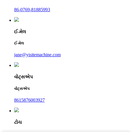
86-0769-81885993
ઈ-મેલ
ઈ-મેલ
jane@yisitemachine.com
વોટ્સએપ
વોટ્સએપ
8615876003927
ટોચ