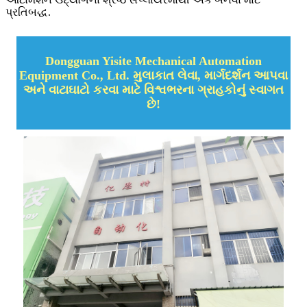
પ્રતિબદ્ધ.
Dongguan Yisite Mechanical Automation
Equipment Co., Ltd. મુલાકાત લેવા, માર્ગદર્શન આપવા
અને વાટાઘાટો કરવા માટે વિશ્વભરના ગ્રાહકોનું સ્વાગત
છે!