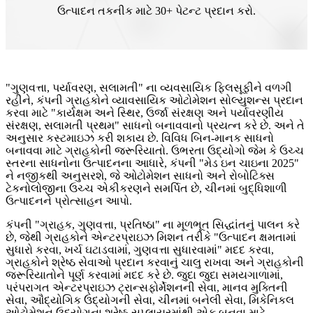
ઉત્પાદન તકનીક માટે 30+ પેટન્ટ પ્રદાન કરો.
"ગુણવત્તા, પર્યાવરણ, સલામતી" ના વ્યવસાયિક ફિલસૂફીને વળગી
રહીને, કંપની ગ્રાહકોને વ્યાવસાયિક ઓટોમેશન સોલ્યુશન્સ પ્રદાન
કરવા માટે "કાર્યક્ષમ અને સ્થિર, ઉર્જા સંરક્ષણ અને પર્યાવરણીય
સંરક્ષણ, સલામતી પ્રથમ" સાધનો બનાવવાનો પ્રયત્ન કરે છે. અને તે
અનુસાર કસ્ટમાઇઝ કરી શકાય છે. વિવિધ બિન-માનક સાધનો
બનાવવા માટે ગ્રાહકોની જરૂરિયાતો. ઉભરતા ઉદ્યોગો જેમ કે ઉચ્ચ
સ્તરના સાધનોના ઉત્પાદનના આધારે, કંપની "મેડ ઇન ચાઇના 2025"
ને નજીકથી અનુસરશે, જે ઓટોમેશન સાધનો અને રોબોટિક્સ
ટેકનોલોજીના ઉચ્ચ એકીકરણને સમર્પિત છે, ચીનમાં બુદ્ધિશાળી
ઉત્પાદનને પ્રોત્સાહન આપો.
કંપની "ગ્રાહક, ગુણવત્તા, પ્રતિષ્ઠા" ના મૂળભૂત સિદ્ધાંતનું પાલન કરે
છે, જેથી ગ્રાહકોને એન્ટરપ્રાઇઝ મિશન તરીકે "ઉત્પાદન ક્ષમતામાં
સુધારો કરવા, ખર્ચ ઘટાડવામાં, ગુણવત્તા સુધારવામાં" મદદ કરવા,
ગ્રાહકોને શ્રેષ્ઠ સેવાઓ પ્રદાન કરવાનું ચાલુ રાખવા અને ગ્રાહકોની
જરૂરિયાતોને પૂર્ણ કરવામાં મદદ કરે છે. જુદા જુદા સમયગાળામાં,
પરંપરાગત એન્ટરપ્રાઇઝ ટ્રાન્સફોર્મેશનની સેવા, માનવ મુક્તિની
સેવા, ઔદ્યોગિક ઉદ્યોગની સેવા, ચીનમાં બનેલી સેવા, મિકેનિકલ
ઓટોમેશન ઉદ્યોગના શ્રેષ્ઠ સપ્લાયરમાંથી એક બનવા માટે