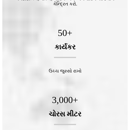
કેન્દ્રિત કરો.
50
+
કાર્યકર
ઉચ્ચ જુસ્સો રાખો
3,000
+
ચોરસ મીટર