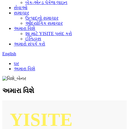
બેક-એન્ડ પેકેજ લાઇન
સેવાઓ
સમાચાર
ઉત્પાદનો સમાચાર
ઔદ્યોગિક સમાચાર
અમારા વિશે
શા માટે YISITE પસંદ કરો
ઈતિહાસ
અમારો સંપર્ક કરો
English
ઘર
અમારા વિશે
અમારા વિશે
YISITE