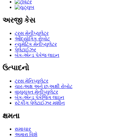
અરજી કેસ
ટ્રસ મેનીપ્યુલેટર
ઔદ્યોગિક રોબોટ
ન્યુમેટિક મેનીપ્યુલેટર
પેલેટાઈઝર
બેક-એન્ડ પેકેજ લાઇન
ઉત્પાદનો
ટ્રસ મેનિપ્યુલેટર
ચાર-અક્ષ અને છ-અક્ષી રોબોટ
વાયુયુક્ત મેનીપ્યુલેટર
બેક-એન્ડ પેકેજિંગ લાઇન
સ્ટેકીંગ પેલેટાઈઝર મશીન
ક્ષમતા
સમાચાર
અમારા વિશે