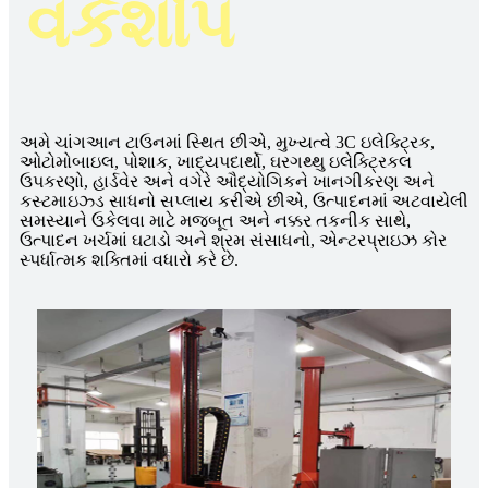
વર્કશોપ
અમે ચાંગઆન ટાઉનમાં સ્થિત છીએ, મુખ્યત્વે 3C ઇલેક્ટ્રિક,
ઓટોમોબાઇલ, પોશાક, ખાદ્યપદાર્થો, ઘરગથ્થુ ઇલેક્ટ્રિકલ
ઉપકરણો, હાર્ડવેર અને વગેરે ઔદ્યોગિકને ખાનગીકરણ અને
કસ્ટમાઇઝ્ડ સાધનો સપ્લાય કરીએ છીએ, ઉત્પાદનમાં અટવાયેલી
સમસ્યાને ઉકેલવા માટે મજબૂત અને નક્કર તકનીક સાથે,
ઉત્પાદન ખર્ચમાં ઘટાડો અને શ્રમ સંસાધનો, એન્ટરપ્રાઇઝ કોર
સ્પર્ધાત્મક શક્તિમાં વધારો કરે છે.