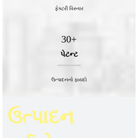
ફેક્ટરી વિસ્તાર
30
+
પેટન્ટ
ઉત્પાદનનો ફાયદો
ઉત્પાદન