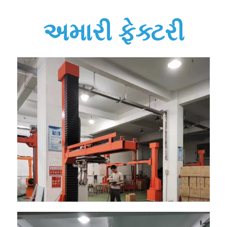
અમારી ફેક્ટરી