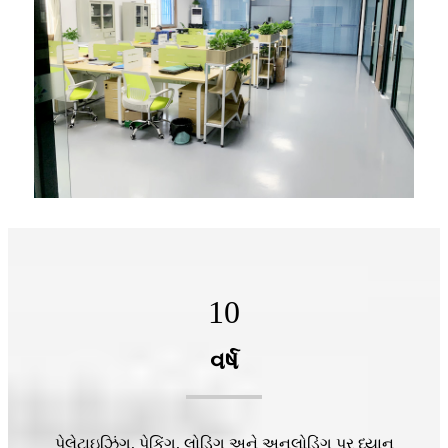
10
વર્ષ
પેલેટાઇઝિંગ, પેકિંગ, લોડિંગ અને અનલોડિંગ પર ધ્યાન