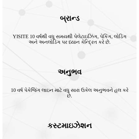
બ્રાન્ડ
YISITE 10 વર્ષથી વધુ સમયથી પેલેટાઇઝિંગ, પેકિંગ, લોડિંગ
અને અનલોડિંગ પર ધ્યાન કેન્દ્રિત કરે છે.
અનુભવ
10 વર્ષ પેકેજિંગ લાઇન માટે વધુ સારા ઉકેલ અનુભવને હલ કરે
છે.
કસ્ટમાઇઝેશન