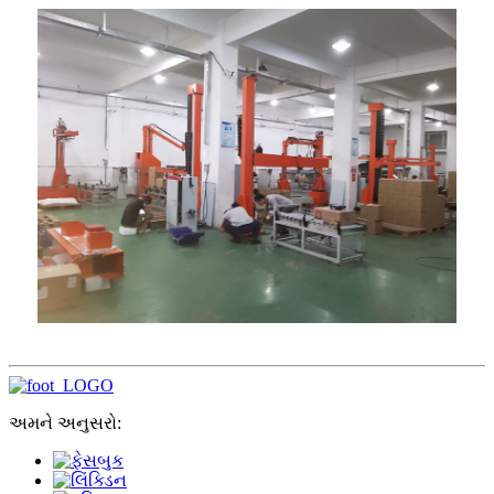
અમને અનુસરો: