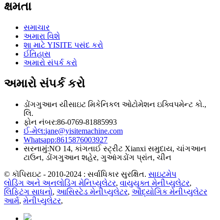
ક્ષમતા
સમાચાર
અમારા વિશે
શા માટે YISITE પસંદ કરો
ઈતિહાસ
અમારો સંપર્ક કરો
અમારો સંપર્ક કરો
ડોંગગુઆન યીસાઇટ મિકેનિકલ ઓટોમેશન ઇક્વિપમેન્ટ કો.,
લિ.
ફોન નંબર:
86-0769-81885993
ઈ-મેલ:
jane@yisitemachine.com
Whatsapp:
8615876003927
સરનામું:
NO 14, કાંગતાઈ સ્ટ્રીટ Xianxi સમુદાય, ચાંગઆન
ટાઉન, ડોંગગુઆન શહેર, ગુઆંગડોંગ પ્રાંત, ચીન
© કૉપિરાઇટ - 2010-2024 : સર્વાધિકાર સુરક્ષિત.
સાઇટમેપ
લોડિંગ અને અનલોડિંગ મેનિપ્યુલેટર
,
વાયુયુક્ત મેનીપ્યુલેટર
,
લિફ્ટિંગ સાધનો
,
આસિસ્ટેડ મેનીપ્યુલેટર
,
ઔદ્યોગિક મેનીપ્યુલેટર
આર્મ
,
મેનીપ્યુલેટર
,