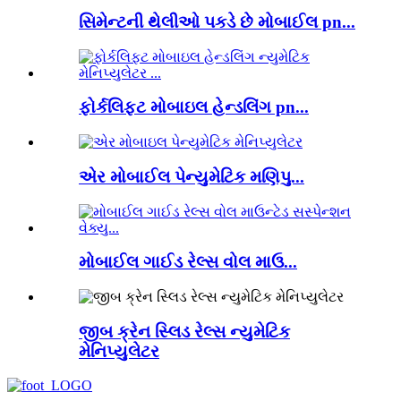
સિમેન્ટની થેલીઓ પકડે છે મોબાઈલ pn...
ફોર્કલિફ્ટ મોબાઇલ હેન્ડલિંગ pn...
એર મોબાઈલ પેન્યુમેટિક મણિપુ...
મોબાઈલ ગાઈડ રેલ્સ વોલ માઉ...
જીબ ક્રેન સ્લિડ રેલ્સ ન્યુમેટિક
મેનિપ્યુલેટર