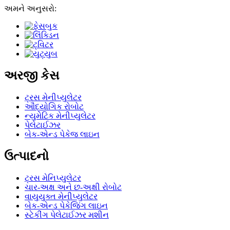
અમને અનુસરો:
અરજી કેસ
ટ્રસ મેનીપ્યુલેટર
ઔદ્યોગિક રોબોટ
ન્યુમેટિક મેનીપ્યુલેટર
પેલેટાઈઝર
બેક-એન્ડ પેકેજ લાઇન
ઉત્પાદનો
ટ્રસ મેનિપ્યુલેટર
ચાર-અક્ષ અને છ-અક્ષી રોબોટ
વાયુયુક્ત મેનીપ્યુલેટર
બેક-એન્ડ પેકેજિંગ લાઇન
સ્ટેકીંગ પેલેટાઈઝર મશીન