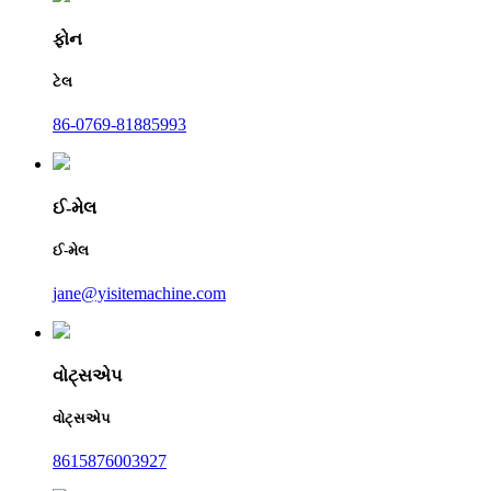
ફોન
ટેલ
86-0769-81885993
ઈ-મેલ
ઈ-મેલ
jane@yisitemachine.com
વોટ્સએપ
વોટ્સએપ
8615876003927