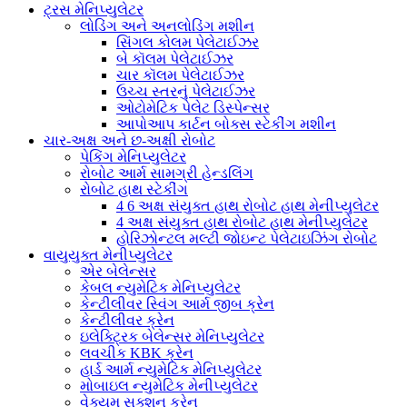
ટ્રસ મેનિપ્યુલેટર
લોડિંગ અને અનલોડિંગ મશીન
સિંગલ કોલમ પેલેટાઈઝર
બે કૉલમ પેલેટાઈઝર
ચાર કૉલમ પેલેટાઈઝર
ઉચ્ચ સ્તરનું પેલેટાઈઝર
ઓટોમેટિક પેલેટ ડિસ્પેન્સર
આપોઆપ કાર્ટન બોક્સ સ્ટેકીંગ મશીન
ચાર-અક્ષ અને છ-અક્ષી રોબોટ
પેકિંગ મેનિપ્યુલેટર
રોબોટ આર્મ સામગ્રી હેન્ડલિંગ
રોબોટ હાથ સ્ટેકીંગ
4 6 અક્ષ સંયુક્ત હાથ રોબોટ હાથ મેનીપ્યુલેટર
4 અક્ષ સંયુક્ત હાથ રોબોટ હાથ મેનીપ્યુલેટર
હોરિઝોન્ટલ મલ્ટી જોઇન્ટ પેલેટાઇઝિંગ રોબોટ
વાયુયુક્ત મેનીપ્યુલેટર
એર બેલેન્સર
કેબલ ન્યુમેટિક મેનિપ્યુલેટર
કેન્ટીલીવર સ્વિંગ આર્મ જીબ ક્રેન
કેન્ટીલીવર ક્રેન
ઇલેક્ટ્રિક બેલેન્સર મેનિપ્યુલેટર
લવચીક KBK ક્રેન
હાર્ડ આર્મ ન્યુમેટિક મેનિપ્યુલેટર
મોબાઇલ ન્યુમેટિક મેનીપ્યુલેટર
વેક્યુમ સક્શન ક્રેન