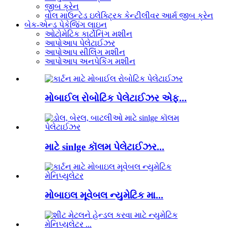
જીબ ક્રેન
વોલ માઉન્ટેડ ઇલેક્ટ્રિક કેન્ટીલીવર આર્મ જીબ ક્રેન
બેક-એન્ડ પેકેજિંગ લાઇન
ઓટોમેટિક કાર્ટોનિંગ મશીન
આપોઆપ પેલેટાઈઝર
આપોઆપ સીલિંગ મશીન
આપોઆપ અનપેકિંગ મશીન
મોબાઈલ રોબોટિક પેલેટાઈઝર એફ...
માટે sinlge કૉલમ પેલેટાઈઝર...
મોબાઇલ મૂવેબલ ન્યુમેટિક મા...