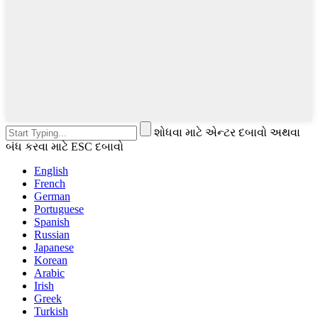
શોધવા માટે એન્ટર દબાવો અથવા
બંધ કરવા માટે ESC દબાવો
English
French
German
Portuguese
Spanish
Russian
Japanese
Korean
Arabic
Irish
Greek
Turkish