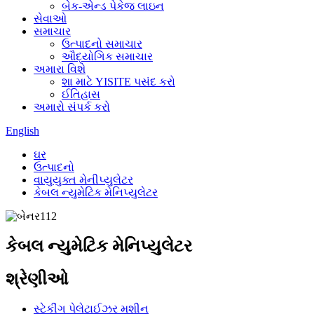
બેક-એન્ડ પેકેજ લાઇન
સેવાઓ
સમાચાર
ઉત્પાદનો સમાચાર
ઔદ્યોગિક સમાચાર
અમારા વિશે
શા માટે YISITE પસંદ કરો
ઈતિહાસ
અમારો સંપર્ક કરો
English
ઘર
ઉત્પાદનો
વાયુયુક્ત મેનીપ્યુલેટર
કેબલ ન્યુમેટિક મેનિપ્યુલેટર
કેબલ ન્યુમેટિક મેનિપ્યુલેટર
શ્રેણીઓ
સ્ટેકીંગ પેલેટાઈઝર મશીન